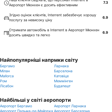
7.3
Аеропорт Мюнхен є досить ефективним
Згідно оцінок клієнтів, Interrent забезбечує хорошу
6.9
послугу за невисоку ціну
Отримати автомобіль в Interrent в Аеропорт Мюнхен
6.9
досить швидко та легко
Найпопулярніші напрмки світу
Бергамо
Ларнака
Мілан
Барселона
Mallorca
Катовіце
Ром
Меммінген
Лісабон
Будапешт
Найбільші у світі аеропорти
Аеропорт Бергамо
Аеропорт Ларнака
Аеропорт Пальма-де-Майорка
Аеропорт Барселона