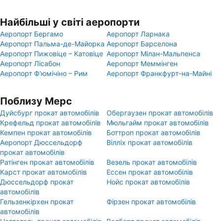
Найбільші у світі аеропорти
Аеропорт Бергамо
Аеропорт Ларнака
Аеропорт Пальма-де-Майорка
Аеропорт Барселона
Аеропорт Пижовіце – Катовіце
Аеропорт Мілан-Мальпенса
Аеропорт Лісабон
Аеропорт Меммінген
Аеропорт Ф'юмічіно – Рим
Аеропорт Франкфурт-на-Майні
Поблизу Мерс
Дуйсбург прокат автомобілів
Обергаузен прокат автомобілів
Крефельд прокат автомобілів
Мюльгайм прокат автомобілів
Кемпен прокат автомобілів
Боттроп прокат автомобілів
Аеропорт Дюссельдорф
Вілліх прокат автомобілів
прокат автомобілів
Ратінген прокат автомобілів
Везель прокат автомобілів
Карст прокат автомобілів
Ессен прокат автомобілів
Дюссельдорф прокат
Нойс прокат автомобілів
автомобілів
Гельзенкірхен прокат
Фірзен прокат автомобілів
автомобілів