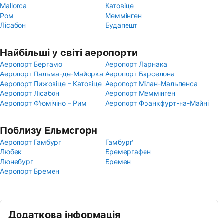
Mallorca
Катовіце
Ром
Меммінген
Лісабон
Будапешт
Найбільші у світі аеропорти
Аеропорт Бергамо
Аеропорт Ларнака
Аеропорт Пальма-де-Майорка
Аеропорт Барселона
Аеропорт Пижовіце – Катовіце
Аеропорт Мілан-Мальпенса
Аеропорт Лісабон
Аеропорт Меммінген
Аеропорт Ф'юмічіно – Рим
Аеропорт Франкфурт-на-Майні
Поблизу Ельмсгорн
Аеропорт Гамбург
Гамбурґ
Любек
Бремергафен
Люнебург
Бремен
Аеропорт Бремен
Додаткова інформація