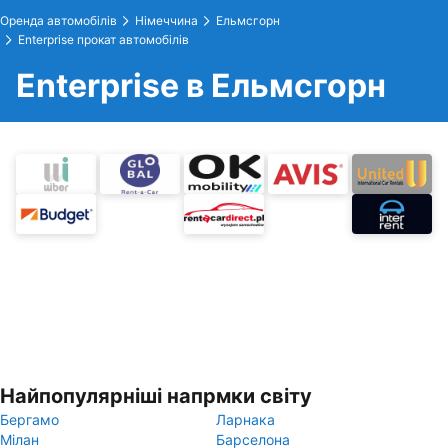
Оренда автомобілів
Німеччина
Ельмсгорн
Enterprise прокат автомобілів
Enterprise в Ельмсгорн
Найпопулярніші напрмки світу
Бергамо
Ларнака
Мілан
Барселона