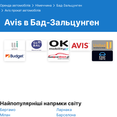
Оренда автомобілів
Німеччина
Бад-Зальцунген
Avis прокат автомобілів
Avis в Бад-Зальцунген
Найпопулярніші напрмки світу
Бергамо
Ларнака
Мілан
Барселона