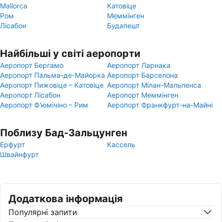
Mallorca
Катовіце
Ром
Меммінген
Лісабон
Будапешт
Найбільші у світі аеропорти
Аеропорт Бергамо
Аеропорт Ларнака
Аеропорт Пальма-де-Майорка
Аеропорт Барселона
Аеропорт Пижовіце – Катовіце
Аеропорт Мілан-Мальпенса
Аеропорт Лісабон
Аеропорт Меммінген
Аеропорт Ф'юмічіно – Рим
Аеропорт Франкфурт-на-Майні
Поблизу Бад-Зальцунген
Ерфурт
Кассель
Швайнфурт
Додаткова інформація
Популярні запити