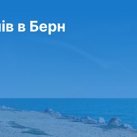
ів в Берн