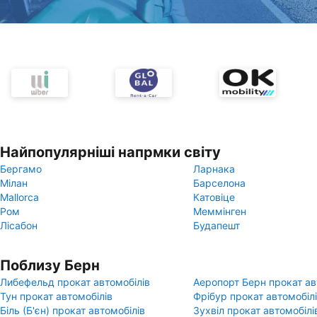
Найпопулярніші напрмки світу
Бергамо
Ларнака
Мілан
Барселона
Mallorca
Катовіце
Ром
Меммінген
Лісабон
Будапешт
Поблизу Берн
Либефельд прокат автомобілів
Аеропорт Берн прокат ав
Тун прокат автомобілів
Фрібур прокат автомобіл
Біль (Б'єн) прокат автомобілів
Зухвіл прокат автомобілі