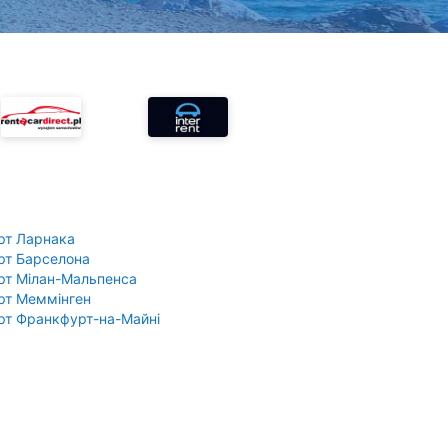
рт Ларнака
рт Барселона
рт Мілан-Мальпенса
рт Меммінген
рт Франкфурт-на-Майні