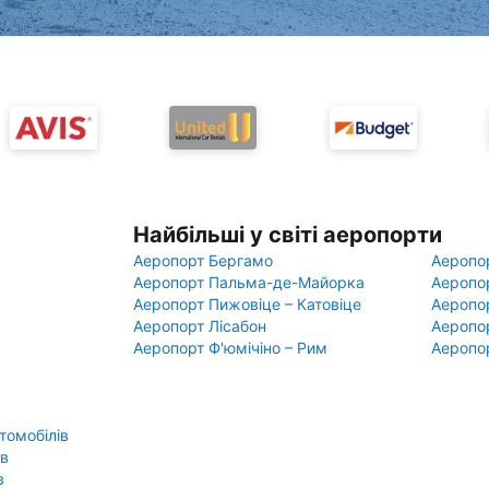
Найбільші у світі аеропорти
Аеропорт Бергамо
Аеропо
Аеропорт Пальма-де-Майорка
Аеропо
Аеропорт Пижовіце – Катовіце
Аеропо
Аеропорт Лісабон
Аеропо
Аеропорт Ф'юмічіно – Рим
Аеропо
томобілів
ів
в