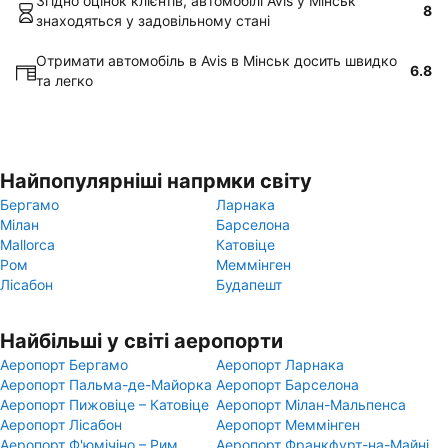
Згідно оцінок клієнтів, автомобілі Avis у Мінськ
8
знаходяться у задовільному стані
Отримати автомобіль в Avis в Мінськ досить швидко
6.8
та легко
Найпопулярніші напрмки світу
Бергамо
Ларнака
Мілан
Барселона
Mallorca
Катовіце
Ром
Меммінген
Лісабон
Будапешт
Найбільші у світі аеропорти
Аеропорт Бергамо
Аеропорт Ларнака
Аеропорт Пальма-де-Майорка
Аеропорт Барселона
Аеропорт Пижовіце – Катовіце
Аеропорт Мілан-Мальпенса
Аеропорт Лісабон
Аеропорт Меммінген
Аеропорт Ф'юмічіно – Рим
Аеропорт Франкфурт-на-Майні