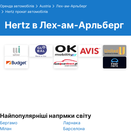
Оренда автомобілів
Austria
Лех-ам-Арльберг
Hertz прокат автомобілів
Hertz в Лех-ам-Арльберг
Найпопулярніші напрмки світу
Бергамо
Ларнака
Мілан
Барселона