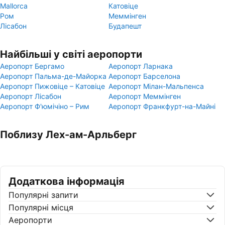
Mallorca
Катовіце
Ром
Меммінген
Лісабон
Будапешт
Найбільші у світі аеропорти
Аеропорт Бергамо
Аеропорт Ларнака
Аеропорт Пальма-де-Майорка
Аеропорт Барселона
Аеропорт Пижовіце – Катовіце
Аеропорт Мілан-Мальпенса
Аеропорт Лісабон
Аеропорт Меммінген
Аеропорт Ф'юмічіно – Рим
Аеропорт Франкфурт-на-Майні
Поблизу Лех-ам-Арльберг
Додаткова інформація
Популярні запити
Популярні місця
Аеропорти