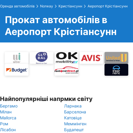
Оренда автомобілів
Norway
Кристіансунн
Аеропорт Крістіансунн
Прокат автомобілів в
Аеропорт Крістіансунн
Найпопулярніші напрмки світу
Бергамо
Ларнака
Мілан
Барселона
Mallorca
Катовіце
Ром
Меммінген
Лісабон
Будапешт