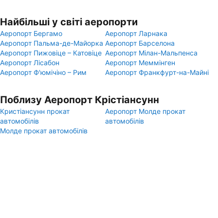
Найбільші у світі аеропорти
Аеропорт Бергамо
Аеропорт Ларнака
Аеропорт Пальма-де-Майорка
Аеропорт Барселона
Аеропорт Пижовіце – Катовіце
Аеропорт Мілан-Мальпенса
Аеропорт Лісабон
Аеропорт Меммінген
Аеропорт Ф'юмічіно – Рим
Аеропорт Франкфурт-на-Майні
Поблизу Аеропорт Крістіансунн
Кристіансунн прокат
Аеропорт Молде прокат
автомобілів
автомобілів
Молде прокат автомобілів