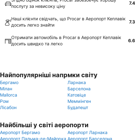
7.4
послугу за невисоку ціну
Наші клієнти свідчать, що Procar в Аеропорт Кеплавік
7.3
досить легко знайти
Отримати автомобіль в Procar в Аеропорт Кеплавік
6.6
досить швидко та легко
Найпопулярніші напрмки світу
Бергамо
Ларнака
Мілан
Барселона
Mallorca
Катовіце
Ром
Меммінген
Лісабон
Будапешт
Найбільші у світі аеропорти
Аеропорт Бергамо
Аеропорт Ларнака
Аеропорт Пальма-де-Майорка
Аеропорт Барселона