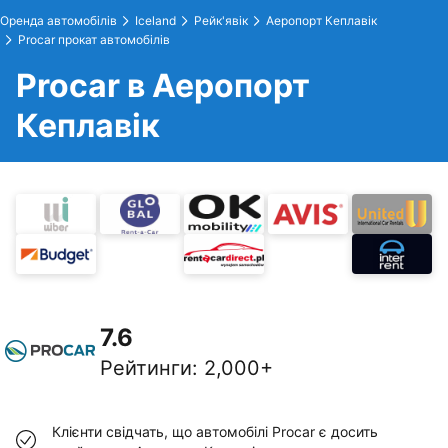
Оренда автомобілів
Iceland
Рейк'явік
Аеропорт Кеплавік
Procar прокат автомобілів
Procar в Аеропорт
Кеплавік
7.6
Рейтинги
:
2,000+
Клієнти свідчать, що автомобілі Procar є досить