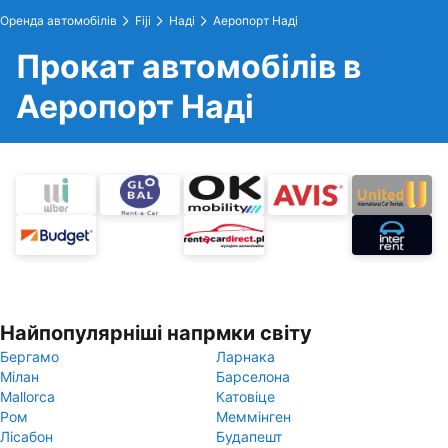
Оренда автомобілів
Fiji
Наді
Аеропорт Наді
Прокат автомобілів в
Аеропорт Наді
Найпопулярніші напрмки світу
Бергамо
Ларнака
Мілан
Барселона
Mallorca
Катовіце
Ром
Меммінген
Лісабон
Будапешт