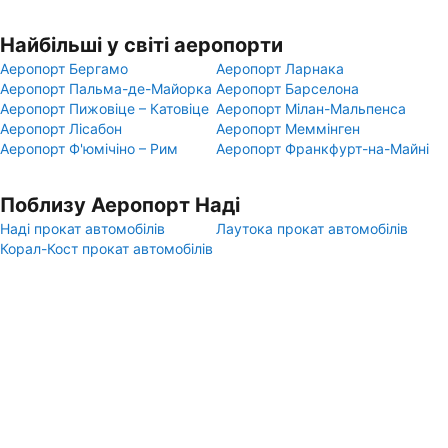
Найбільші у світі аеропорти
Аеропорт Бергамо
Аеропорт Ларнака
Аеропорт Пальма-де-Майорка
Аеропорт Барселона
Аеропорт Пижовіце – Катовіце
Аеропорт Мілан-Мальпенса
Аеропорт Лісабон
Аеропорт Меммінген
Аеропорт Ф'юмічіно – Рим
Аеропорт Франкфурт-на-Майні
Поблизу Аеропорт Наді
Наді прокат автомобілів
Лаутока прокат автомобілів
Корал-Кост прокат автомобілів