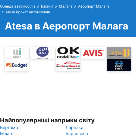
Оренда автомобілів
Іспанія
Малага
Аеропорт Малага
Atesa прокат автомобілів
Atesa в Аеропорт Малага
Найпопулярніші напрмки світу
Бергамо
Ларнака
Мілан
Барселона