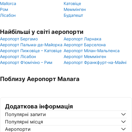
Mallorca
Катовіце
Ром
Меммінген
Лісабон
Будапешт
Найбільші у світі аеропорти
Аеропорт Бергамо
Аеропорт Ларнака
Аеропорт Пальма-де-Майорка
Аеропорт Барселона
Аеропорт Пижовіце – Катовіце
Аеропорт Мілан-Мальпенса
Аеропорт Лісабон
Аеропорт Меммінген
Аеропорт Ф'юмічіно – Рим
Аеропорт Франкфурт-на-Майні
Поблизу Аеропорт Малага
Додаткова інформація
Популярні запити
Популярні місця
Аеропорти