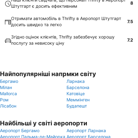
8
Штутгарт є досить ефективним
Отримати автомобіль в Thrifty в Аеропорт Штутгарт
7.5
досить швидко та легко
Згідно оцінок клієнтів, Thrifty забезбечує хорошу
7.2
послугу за невисоку ціну
Найпопулярніші напрмки світу
Бергамо
Ларнака
Мілан
Барселона
Mallorca
Катовіце
Ром
Меммінген
Лісабон
Будапешт
Найбільші у світі аеропорти
Аеропорт Бергамо
Аеропорт Ларнака
Аеропорт Пальма-де-Майорка
Аеропорт Барселона