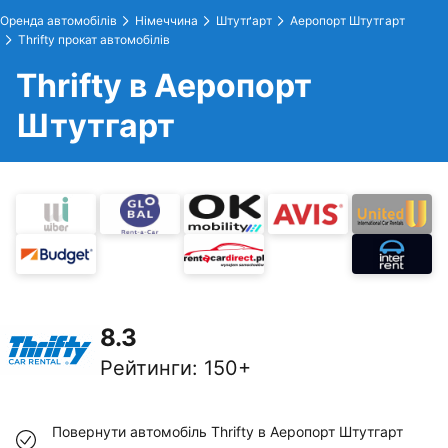
Оренда автомобілів
Німеччина
Штутґарт
Аеропорт Штутгарт
Thrifty прокат автомобілів
Thrifty в Аеропорт
Штутгарт
8.3
Рейтинги
:
150+
Повернути автомобіль Thrifty в Аеропорт Штутгарт