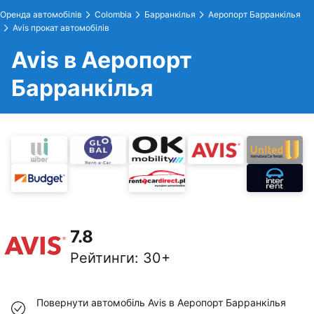
Оренда автомобілів
Colombia
Барранкілья
Аеропорт Барранкілья
Avis прокат автомобілів
Avis в Аеропорт
Барранкілья
7.8
Рейтинги
:
30+
Повернути автомобіль Avis в Аеропорт Барранкілья