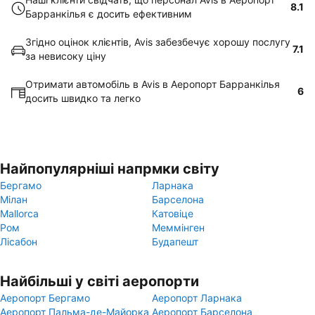
8.1
Барранкілья є досить ефективним
Згідно оцінок клієнтів, Avis забезбечує хорошу послугу
7.1
за невисоку ціну
Отримати автомобіль в Avis в Аеропорт Барранкілья
6
досить швидко та легко
Найпопулярніші напрмки світу
Бергамо
Ларнака
Мілан
Барселона
Mallorca
Катовіце
Ром
Меммінген
Лісабон
Будапешт
Найбільші у світі аеропорти
Аеропорт Бергамо
Аеропорт Ларнака
Аеропорт Пальма-де-Майорка
Аеропорт Барселона