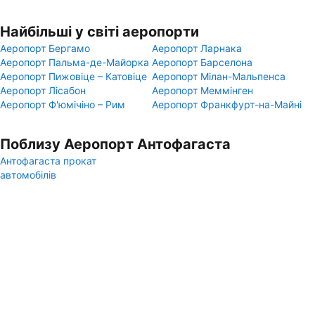
Найбільші у світі аеропорти
Аеропорт Бергамо
Аеропорт Ларнака
Аеропорт Пальма-де-Майорка
Аеропорт Барселона
Аеропорт Пижовіце – Катовіце
Аеропорт Мілан-Мальпенса
Аеропорт Лісабон
Аеропорт Меммінген
Аеропорт Ф'юмічіно – Рим
Аеропорт Франкфурт-на-Майні
Поблизу Аеропорт Антофагаста
Антофагаста прокат
автомобілів