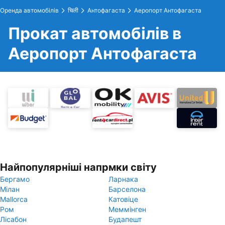
Оренда автомобілів
चिली
Антофагаста
Аеропорт Антофагаста
Прокат автомобілів в
Аеропорт Антофагаста
Найпопулярніші напрмки світу
Бергамо
Ларнака
Мілан
Барселона
Mallorca
Катовіце
Ром
Меммінген
Лісабон
Будапешт