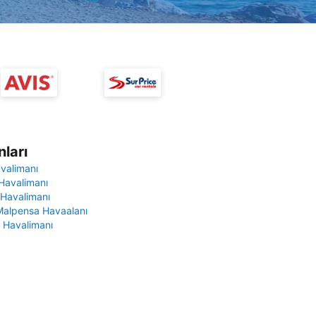
ları
avalimanı
Havalimanı
 Havalimanı
Malpensa Havaalanı
 Havalimanı