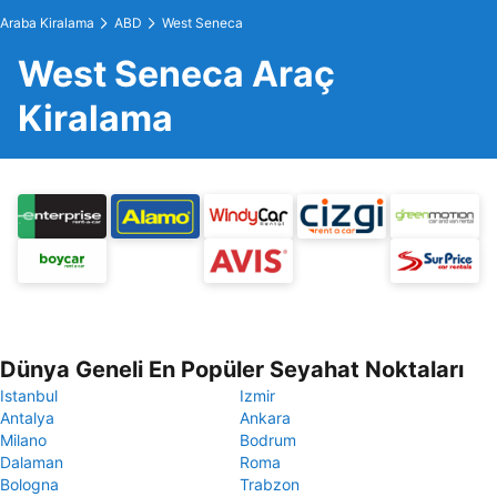
Araba Kiralama
ABD
West Seneca
West Seneca Araç
Kiralama
Dünya Geneli En Popüler Seyahat Noktaları
Istanbul
Izmir
Antalya
Ankara
Milano
Bodrum
Dalaman
Roma
Bologna
Trabzon