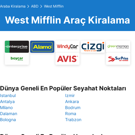
Araba Kiralama
ABD
West Mifflin
West Mifflin Araç Kiralama
Dünya Geneli En Popüler Seyahat Noktaları
Istanbul
Izmir
Antalya
Ankara
Milano
Bodrum
Dalaman
Roma
Bologna
Trabzon