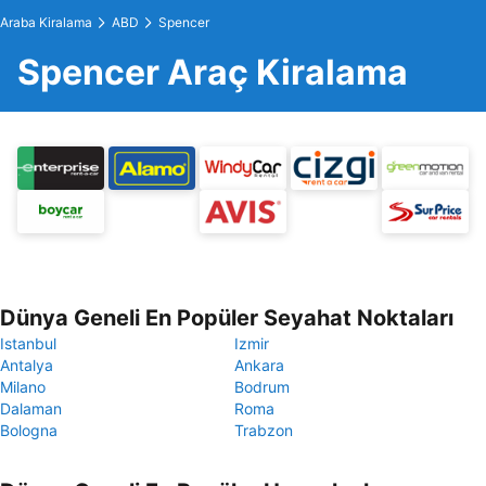
Araba Kiralama
ABD
Spencer
Spencer Araç Kiralama
Dünya Geneli En Popüler Seyahat Noktaları
Istanbul
Izmir
Antalya
Ankara
Milano
Bodrum
Dalaman
Roma
Bologna
Trabzon