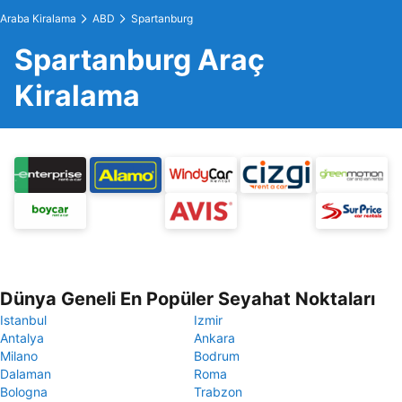
Araba Kiralama
ABD
Spartanburg
Spartanburg Araç
Kiralama
Dünya Geneli En Popüler Seyahat Noktaları
Istanbul
Izmir
Antalya
Ankara
Milano
Bodrum
Dalaman
Roma
Bologna
Trabzon