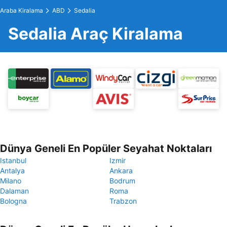
Araba Kiralama
ABD
Sedalia
Sedalia Araç Kiralama
Dünya Geneli En Popüler Seyahat Noktaları
Istanbul
Izmir
Antalya
Ankara
Milano
Bodrum
Dalaman
Roma
Bologna
Trabzon