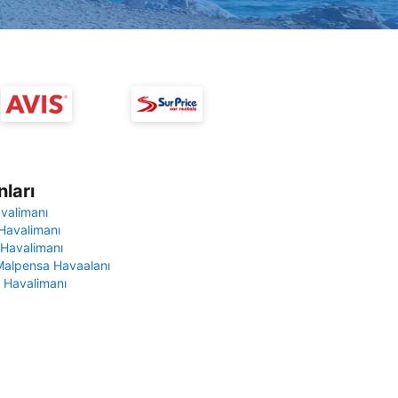
ları
avalimanı
Havalimanı
 Havalimanı
Malpensa Havaalanı
 Havalimanı