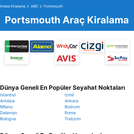
Araba Kiralama
ABD
Portsmouth
Portsmouth Araç Kiralama
Dünya Geneli En Popüler Seyahat Noktaları
Istanbul
Izmir
Antalya
Ankara
Milano
Bodrum
Dalaman
Roma
Bologna
Trabzon