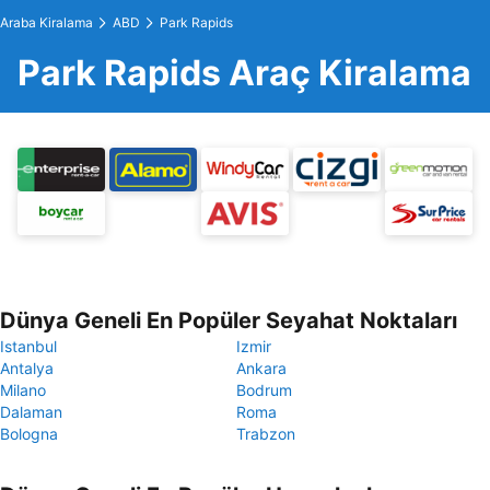
Araba Kiralama
ABD
Park Rapids
Park Rapids Araç Kiralama
Dünya Geneli En Popüler Seyahat Noktaları
Istanbul
Izmir
Antalya
Ankara
Milano
Bodrum
Dalaman
Roma
Bologna
Trabzon