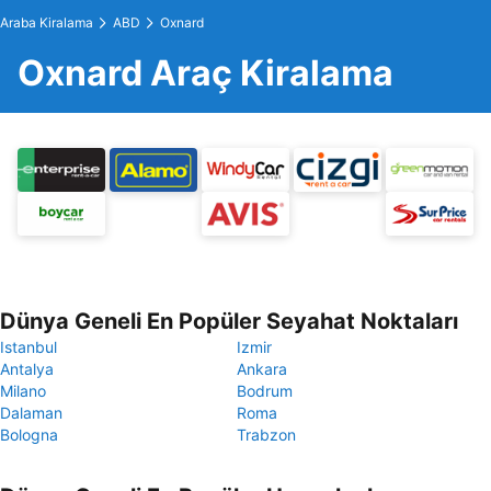
Araba Kiralama
ABD
Oxnard
Oxnard Araç Kiralama
Dünya Geneli En Popüler Seyahat Noktaları
Istanbul
Izmir
Antalya
Ankara
Milano
Bodrum
Dalaman
Roma
Bologna
Trabzon