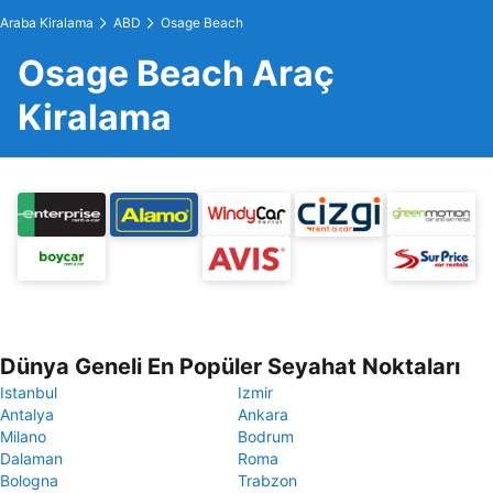
Araba Kiralama
ABD
Osage Beach
Osage Beach Araç
Kiralama
Dünya Geneli En Popüler Seyahat Noktaları
Istanbul
Izmir
Antalya
Ankara
Milano
Bodrum
Dalaman
Roma
Bologna
Trabzon