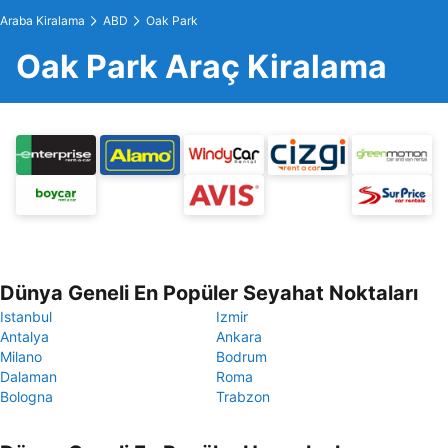
Araba Kiralama
ABD
Oak Park
Oak Park Araç Kiralama
Dünya Geneli En Popüler Seyahat Noktaları
Istanbul
Izmir
Antalya
Ankara
Milano
Bodrum
Dalaman
Roma
Bologna
Trabzon