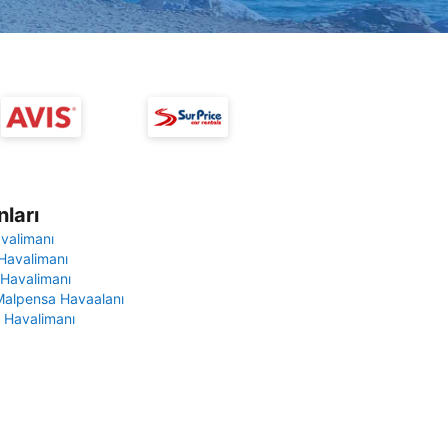
ları
avalimanı
Havalimanı
 Havalimanı
Malpensa Havaalanı
 Havalimanı