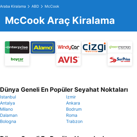
Araba Kiralama
ABD
McCook
McCook Araç Kiralama
Dünya Geneli En Popüler Seyahat Noktaları
Istanbul
Izmir
Antalya
Ankara
Milano
Bodrum
Dalaman
Roma
Bologna
Trabzon