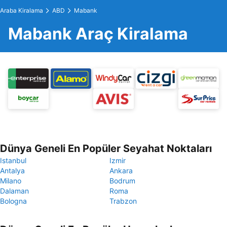
Araba Kiralama
ABD
Mabank
Mabank Araç Kiralama
Dünya Geneli En Popüler Seyahat Noktaları
Istanbul
Izmir
Antalya
Ankara
Milano
Bodrum
Dalaman
Roma
Bologna
Trabzon