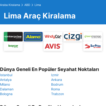
Araba Kiralama
ABD
Lima
Lima Araç Kiralama
Dünya Geneli En Popüler Seyahat Noktaları
Istanbul
Izmir
Antalya
Ankara
Milano
Bodrum
Dalaman
Roma
Bologna
Trabzon