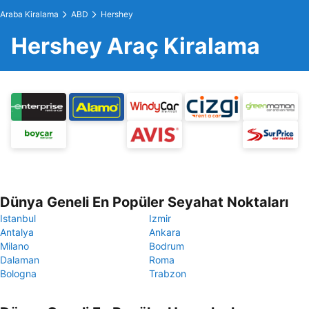
Araba Kiralama
ABD
Hershey
Hershey Araç Kiralama
Dünya Geneli En Popüler Seyahat Noktaları
Istanbul
Izmir
Antalya
Ankara
Milano
Bodrum
Dalaman
Roma
Bologna
Trabzon