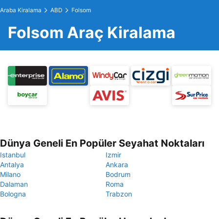
Araba Kiralama
ABD
Folsom
Folsom Araç Kiralama
Dünya Geneli En Popüler Seyahat Noktaları
Istanbul
Izmir
Antalya
Ankara
Milano
Bodrum
Dalaman
Roma
Bologna
Trabzon