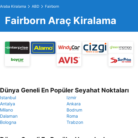
Araba Kiralama
ABD
Fairborn
Fairborn Araç Kiralama
Dünya Geneli En Popüler Seyahat Noktaları
Istanbul
Izmir
Antalya
Ankara
Milano
Bodrum
Dalaman
Roma
Bologna
Trabzon