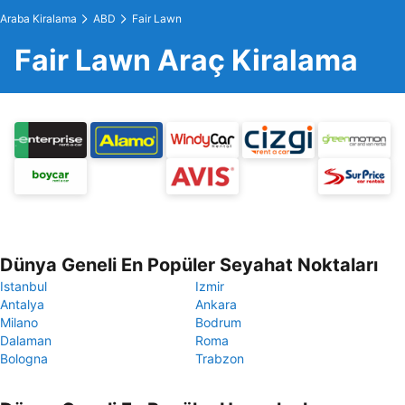
Araba Kiralama
ABD
Fair Lawn
Fair Lawn Araç Kiralama
Dünya Geneli En Popüler Seyahat Noktaları
Istanbul
Izmir
Antalya
Ankara
Milano
Bodrum
Dalaman
Roma
Bologna
Trabzon