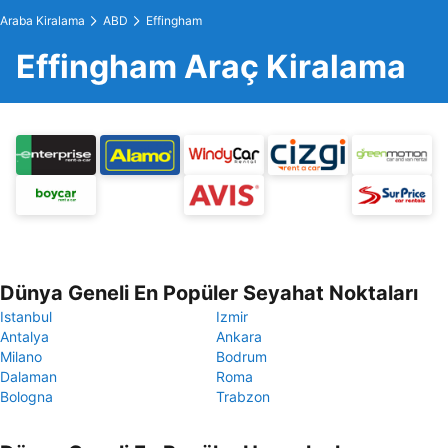
Araba Kiralama
ABD
Effingham
Effingham Araç Kiralama
Dünya Geneli En Popüler Seyahat Noktaları
Istanbul
Izmir
Antalya
Ankara
Milano
Bodrum
Dalaman
Roma
Bologna
Trabzon