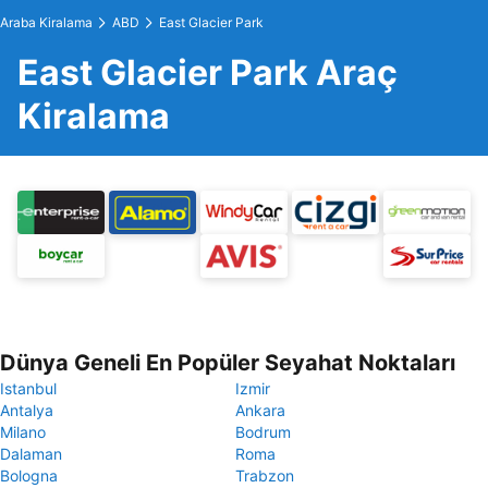
Araba Kiralama
ABD
East Glacier Park
East Glacier Park Araç
Kiralama
Dünya Geneli En Popüler Seyahat Noktaları
Istanbul
Izmir
Antalya
Ankara
Milano
Bodrum
Dalaman
Roma
Bologna
Trabzon