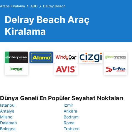
Araba Kiralama
ABD
Delray Beach
Delray Beach Araç
Kiralama
Dünya Geneli En Popüler Seyahat Noktaları
Istanbul
Izmir
Antalya
Ankara
Milano
Bodrum
Dalaman
Roma
Bologna
Trabzon