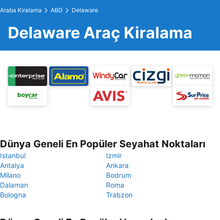
Araba Kiralama
ABD
Delaware
Delaware Araç Kiralama
Dünya Geneli En Popüler Seyahat Noktaları
Istanbul
Izmir
Antalya
Ankara
Milano
Bodrum
Dalaman
Roma
Bologna
Trabzon