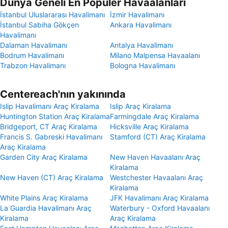
Dünya Geneli En Popüler Havaalanları
İstanbul Uluslararası Havalimanı
İzmir Havalimanı
İstanbul Sabiha Gökçen
Ankara Havalimanı
Havalimanı
Dalaman Havalimanı
Antalya Havalimanı
Bodrum Havalimanı
Milano Malpensa Havaalanı
Trabzon Havalimanı
Bologna Havalimanı
Centereach'nın yakınında
Islip Havalimanı Araç Kiralama
Islip Araç Kiralama
Huntington Station Araç Kiralama
Farmingdale Araç Kiralama
Bridgeport, CT Araç Kiralama
Hicksville Araç Kiralama
Francis S. Gabreski Havalimanı
Stamford (CT) Araç Kiralama
Araç Kiralama
Garden City Araç Kiralama
New Haven Havaalanı Araç
Kiralama
New Haven (CT) Araç Kiralama
Westchester Havaalanı Araç
Kiralama
White Plains Araç Kiralama
JFK Havalimanı Araç Kiralama
La Guardia Havalimanı Araç
Waterbury - Oxford Havaalanı
Kiralama
Araç Kiralama