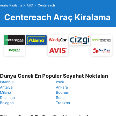
Araba Kiralama
ABD
Centereach
Centereach Araç Kiralama
Dünya Geneli En Popüler Seyahat Noktaları
Istanbul
Izmir
Antalya
Ankara
Milano
Bodrum
Dalaman
Roma
Bologna
Trabzon