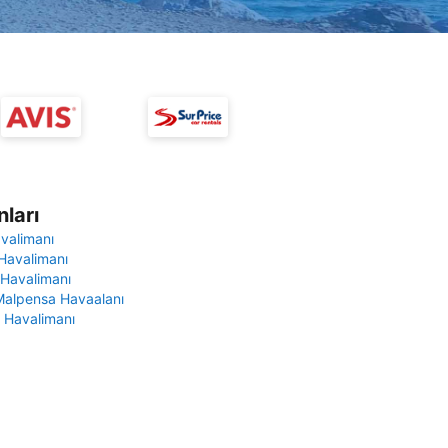
ları
avalimanı
Havalimanı
 Havalimanı
Malpensa Havaalanı
 Havalimanı