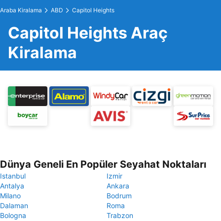
Araba Kiralama
ABD
Capitol Heights
Capitol Heights Araç
Kiralama
Dünya Geneli En Popüler Seyahat Noktaları
Istanbul
Izmir
Antalya
Ankara
Milano
Bodrum
Dalaman
Roma
Bologna
Trabzon