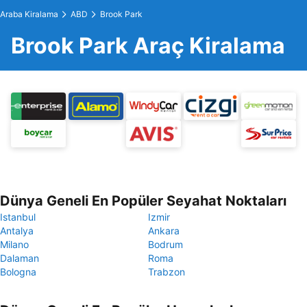
Araba Kiralama
ABD
Brook Park
Brook Park Araç Kiralama
Dünya Geneli En Popüler Seyahat Noktaları
Istanbul
Izmir
Antalya
Ankara
Milano
Bodrum
Dalaman
Roma
Bologna
Trabzon