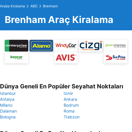
Araba Kiralama
ABD
Brenham
Brenham Araç Kiralama
Dünya Geneli En Popüler Seyahat Noktaları
Istanbul
Izmir
Antalya
Ankara
Milano
Bodrum
Dalaman
Roma
Bologna
Trabzon