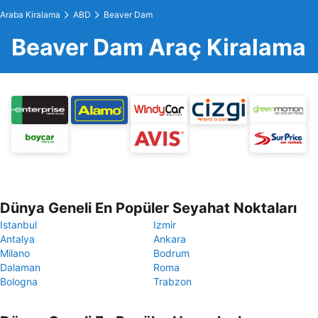
Araba Kiralama
ABD
Beaver Dam
Beaver Dam Araç Kiralama
Dünya Geneli En Popüler Seyahat Noktaları
Istanbul
Izmir
Antalya
Ankara
Milano
Bodrum
Dalaman
Roma
Bologna
Trabzon