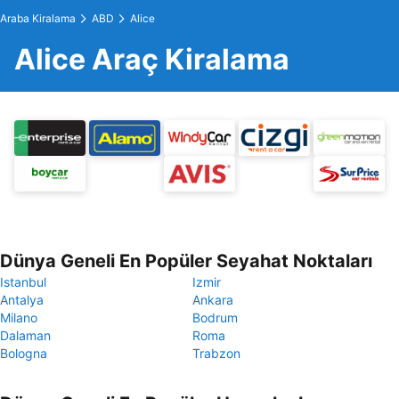
Araba Kiralama
ABD
Alice
Alice Araç Kiralama
Dünya Geneli En Popüler Seyahat Noktaları
Istanbul
Izmir
Antalya
Ankara
Milano
Bodrum
Dalaman
Roma
Bologna
Trabzon