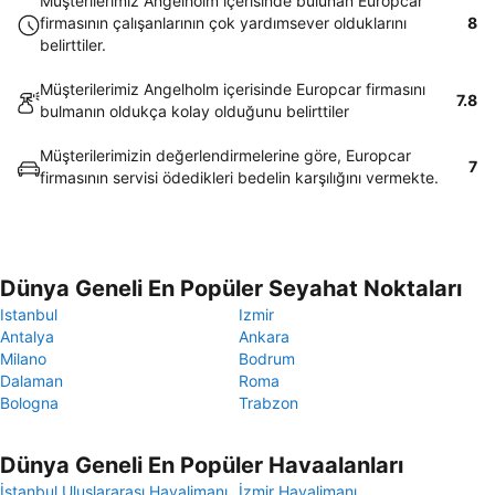
Müşterilerimiz Angelholm içerisinde bulunan Europcar
firmasının çalışanlarının çok yardımsever olduklarını
8
belirttiler.
Müşterilerimiz Angelholm içerisinde Europcar firmasını
7.8
bulmanın oldukça kolay olduğunu belirttiler
Müşterilerimizin değerlendirmelerine göre, Europcar
7
firmasının servisi ödedikleri bedelin karşılığını vermekte.
Dünya Geneli En Popüler Seyahat Noktaları
Istanbul
Izmir
Antalya
Ankara
Milano
Bodrum
Dalaman
Roma
Bologna
Trabzon
Dünya Geneli En Popüler Havaalanları
İstanbul Uluslararası Havalimanı
İzmir Havalimanı