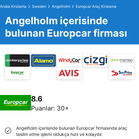
Araba Kiralama
Sweden
Angelholm
Europcar Araç Kiralama
Angelholm içerisinde
bulunan Europcar firması
8.6
Puanlar
:
30+
Angelholm içerisinde bulunan Europcar firmasında araç
teslim etme işlemi oldukça hızlı ve kolaydır.