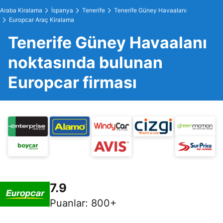
Araba Kiralama
İspanya
Tenerife
Tenerife Güney Havaalanı
Europcar Araç Kiralama
Tenerife Güney Havaalanı
noktasında bulunan
Europcar firması
7.9
Puanlar
:
800+