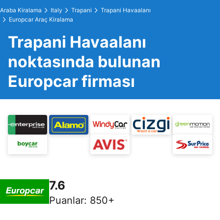
Araba Kiralama
Italy
Trapani
Trapani Havaalanı
Europcar Araç Kiralama
Trapani Havaalanı
noktasında bulunan
Europcar firması
7.6
Puanlar
:
850+