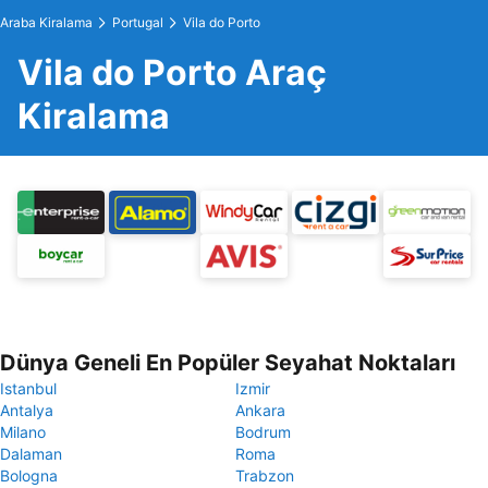
Araba Kiralama
Portugal
Vila do Porto
Vila do Porto Araç
Kiralama
Dünya Geneli En Popüler Seyahat Noktaları
Istanbul
Izmir
Antalya
Ankara
Milano
Bodrum
Dalaman
Roma
Bologna
Trabzon