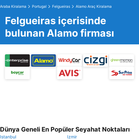
Araba Kiralama
Portugal
Felgueiras
Alamo Araç Kiralama
Felgueiras içerisinde
bulunan Alamo firması
Dünya Geneli En Popüler Seyahat Noktaları
Istanbul
Izmir